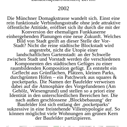
2002
Die Münchner Domagkstrasse wandelt sich. Einst eine
rein funktionale Verbindungsstraße ohne jede attraktive
öffentliche Attitüde, eröffnet sich ihr durch die mit der
Konversion der ehemaligen Funkkaserne
einhergehenden Planungen eine neue Zukunft. Welches
Bild von Stadt greift an dieser Stelle der Vor-
Stadt? Nicht die reine städtische Blockstadt wird
angestrebt, nicht die Utopie einer
landschaftlichen Gartenstadt: an der Schwelle
zwischen Stadt und Vorstadt werden die verschiedenen
Komponenten des städtischen Gefüges zu einer
raumbildenden Komposition gefügt. Es entsteht ein
Geflecht aus Grünflächen, Plätzen, kleinen Parks,
durchgrünten Höfen – ein Patchwork aus squares &
pocketparks. Die Namen der Baufelder verweisen
dabei auf die Atmosphäre des Vorgefundenen (Am
Gehölz, Wiesengrund) und stellen so a priori eine
Identität in den unterschiedlichen Bereichen her. Die
nach außen geschlossene ‚Blockbebauung‘ der
Baufelder löst sich entlang der ‚pocketparks‘
sukzessive in eine freistehende Villentypologie auf. So
können möglichst viele Wohnungen am grünen Kern
der Baufelder partizipieren.